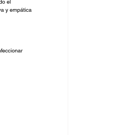
do el 
iva y empática 
nfeccionar