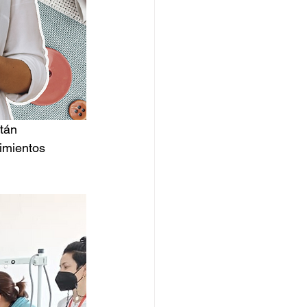
tán 
imientos 