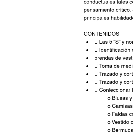
conductuales tales c
pensamiento crítico, 
principales habilidad
CONTENIDOS
 Las 5 “S” y no
 Identificación
prendas de vesti
 Toma de medi
 Trazado y cor
 Trazado y cort
 Confeccionar 
o Blusas y
o Camisas
o Faldas c
o Vestido 
o Bermudas