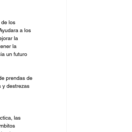
 de los 
Ayudara a los 
jorar la 
tener la 
a un futuro 
 de prendas de 
s y destrezas 
tica, las 
mbitos 