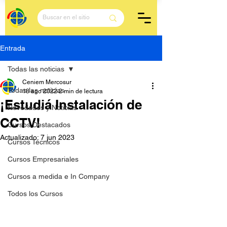
Entrada
Todas las noticias
Ceniem Mercosur
Todas las noticias
18 ago 2022
2 min de lectura
¡Estudiá Instalación de
Novedades y Noticias
CCTV!
Cursos Destacados
Actualizado:
7 jun 2023
Cursos Técnicos
Cursos Empresariales
Cursos a medida e In Company
Todos los Cursos