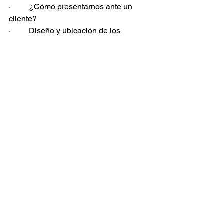
·         ¿Cómo presentarnos ante un 
cliente?
·         Diseño y ubicación de los 
dispositivos de seguridad (Estudio de 
seguridad).
·         Elabora una cotización 
rápidamente.
Clase 9 – Montaje de Sistema CCTV
·         Herramientas Básicas para un 
técnico en CCTV
·         Montaje de un sistema de 
Circuito Cerrado de Televisión
Clase 10 Configuración Básica
·         Configuración del Sistema del 
DVR (Digital Video Recorder)
·         Configuración para visualización 
remota a través de una App.
Clase 11
·         EXAMEN TEÓRICO