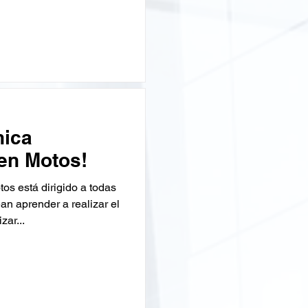
nica
en Motos!
os está dirigido a todas
n aprender a realizar el
zar...