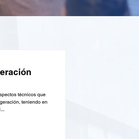
geración
pectos técnicos que
igeración, teniendo en
..